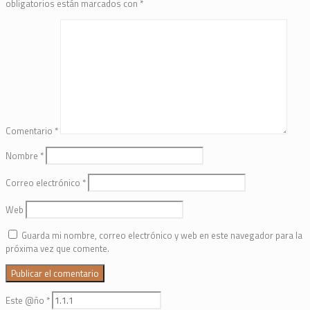
obligatorios están marcados con
*
Comentario
*
Nombre
*
Correo electrónico
*
Web
Guarda mi nombre, correo electrónico y web en este navegador para la
próxima vez que comente.
Este @ño
*