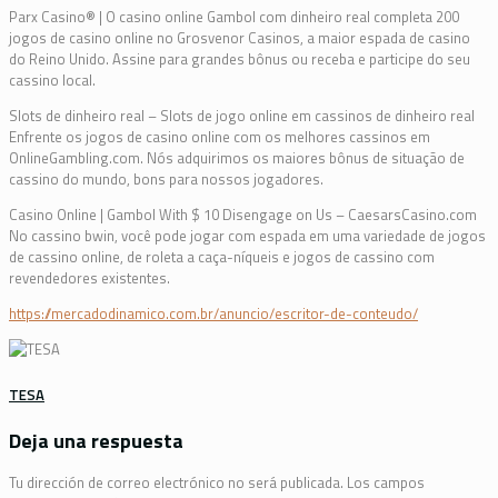
Parx Casino® | O casino online Gambol com dinheiro real completa 200
jogos de casino online no Grosvenor Casinos, a maior espada de casino
do Reino Unido. Assine para grandes bônus ou receba e participe do seu
cassino local.
Slots de dinheiro real – Slots de jogo online em cassinos de dinheiro real
Enfrente os jogos de casino online com os melhores cassinos em
OnlineGambling.com. Nós adquirimos os maiores bônus de situação de
cassino do mundo, bons para nossos jogadores.
Casino Online | Gambol With $ 10 Disengage on Us – CaesarsCasino.com
No cassino bwin, você pode jogar com espada em uma variedade de jogos
de cassino online, de roleta a caça-níqueis e jogos de cassino com
revendedores existentes.
https://mercadodinamico.com.br/anuncio/escritor-de-conteudo/
TESA
Deja una respuesta
Tu dirección de correo electrónico no será publicada.
Los campos